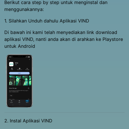
Berikut cara step by step untuk menginstal dan
menggunakannya:
1. Silahkan Unduh dahulu Aplikasi VIND
Di bawah ini kami telah menyediakan link download
aplikasi VIND, nanti anda akan di arahkan ke Playstore
untuk Android
2. Instal Aplikasi VIND