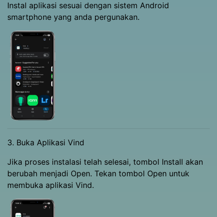
Instal aplikasi sesuai dengan sistem Android
smartphone yang anda pergunakan.
3. Buka Aplikasi Vind
Jika proses instalasi telah selesai, tombol Install akan
berubah menjadi Open. Tekan tombol Open untuk
membuka aplikasi Vind.