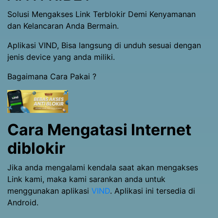
Solusi Mengakses Link Terblokir Demi Kenyamanan
dan Kelancaran Anda Bermain.
Aplikasi VIND, Bisa langsung di unduh sesuai dengan
jenis device yang anda miliki.
Bagaimana Cara Pakai ?
Cara Mengatasi Internet
diblokir
Jika anda mengalami kendala saat akan mengakses
Link kami, maka kami sarankan anda untuk
menggunakan aplikasi
VIND
. Aplikasi ini tersedia di
Android.