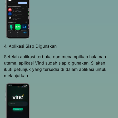
4. Aplikasi Siap Digunakan
Setelah aplikasi terbuka dan menampilkan halaman
utama, aplikasi Vind sudah siap digunakan. Silakan
ikuti petunjuk yang tersedia di dalam aplikasi untuk
melanjutkan.