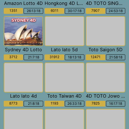
Amazon Lotto 4D
Hongkong 4D Lotto
4D TOTO SINGAPORE POOLS
1351
6011
7907
26:13:18
30:17:18
24:53:18
Sydney 4D Lotto
Lato lato 5d
Toto Saigon 5D
3712
31912
12471
21:7:18
18:13:18
21:58:18
Lato lato 4d
Toto Taiwan 4D
4D TOTO Jowo POOLS
8773
1193
7825
21:8:18
26:33:18
16:17:18