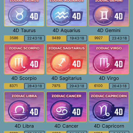
4D Taurus
4D Aquarius
4D Gemini
3586
9489
9927
22:43:18
19:43:18
23:43:18
4D Scorpio
4D Sagitarius
4D Virgo
8371
7975
6100
28:43:18
29:43:18
26:43:18
4D Libra
4D Cancer
4D Capricorn