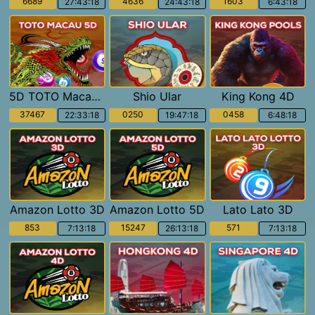
6689
4636
1603
27:43:18
24:43:18
6:43:18
5D TOTO Macau POOLS
Shio Ular
King Kong 4D
37467
0250
0458
22:33:18
19:47:18
6:48:18
Amazon Lotto 3D
Amazon Lotto 5D
Lato Lato 3D
853
15247
571
7:13:18
26:13:18
7:13:18