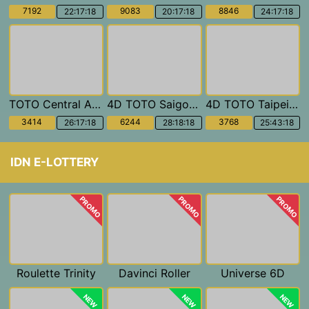
7192
9083
8846
22:17:18
20:17:18
24:17:18
TOTO Central Asia
4D TOTO Saigon POOLS
4D TOTO Taipei POOLS
3414
6244
3768
26:17:18
28:18:18
25:43:18
IDN E-LOTTERY
PROMO
PROMO
PROMO
Roulette Trinity
Davinci Roller
Universe 6D
NEW
NEW
NEW